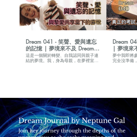
19:19
Dream 041 - 笑聲、愛與遺忘
Dream 
的記憶 | 夢境來不及 Dream
| 夢境來不及
Time Out #榮格心理學
#榮格心
這是一個關於轉變、自我認同與親子連
夢中我即將
結的夢境。我，身為母親，在夢裡宣告
完全沒準備
找到新工作，卻怎麼也想不起來是什
舊師與同學
麼，象徵我對未來方向的迷惘與探索。
為質疑知識
女兒的笑聲與提問，就像內心的另一個
出現「把微
自己，提醒我重拾純真與愛的力量。 #
面。這是一
夢境解析 #榮格心理學 #自我探索 #親
的心靈之旅。 #夢境解析 #潛意識 
子關係 #夢境療癒 影片章節： 00:00
格心理學 #
【夢境與榮格心理學】 02:02 【夢境內
迷思 #考試焦慮 影片章節： 
容】 05:49 【AI 解夢】 06:10 象徵元
【夢境與榮格
素 1 - 忘記的工作：不確定與轉變的開
容】 06:21
始 07:14 象徵元素 2 - 女兒的提問：內
素 1 - 
在質疑與尋求認可的聲音 08:05 象徵元
衝突 08:15
Dream Journal by Neptune Gal
素 3 - 玩樂與親密：母女關係的修復
內在女性與依
08:56 象徵元素 4 - 小背心：責任與自
3 - 黑暗
Join her journey through the depths of the
我價值的覺察 09:38 象徵元素 5 - 主題
10:29 象