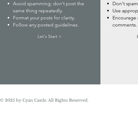
Avoid spamming; don't post the
Don't spa
same thing repeatedly.
Use approp
Format your posts for clarity.
Encourage c
Follow any posted guidelines.
comments.
Let's Start >
© 2025 by Cyan Castle. All Rights Reserved.