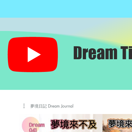
Dream T
夢境日記 Dream Journal