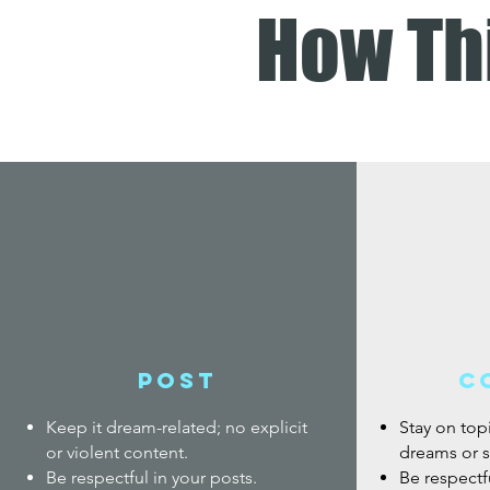
How Th
POST
C
Keep it dream-related; no explicit
Stay on to
or violent content.
dreams or s
Be respectful in your posts.
Be respectf