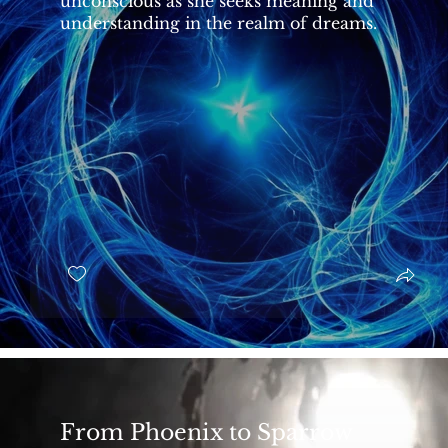
unconscious as she seeks meaning and
總結：重新找回喜悅與自我接納 10:34
主流體制的反
夢境的啟示 11:47 【改寫夢境結局】
5 - 泡麵
understanding in the realm of dreams.
11:55 結局 1 14:15 結局 2 16:14 結
拉扯 12:47
局 3 18:27 【結論】
人格面具與真
示 14:56 
局 1 17:06
21:37 【結
From Phoenix to Sparrow